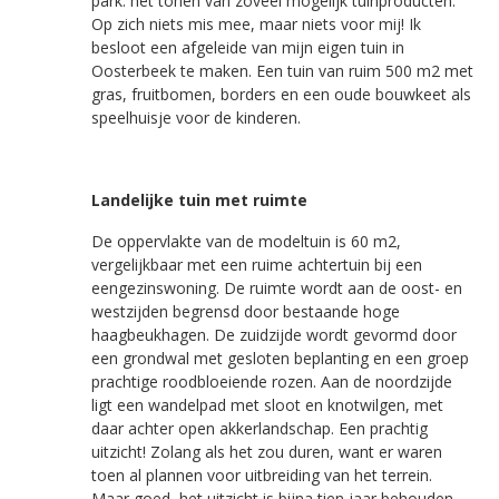
park: het tonen van zoveel mogelijk tuinproducten.
Op zich niets mis mee, maar niets voor mij! Ik
besloot een afgeleide van mijn eigen tuin in
Oosterbeek te maken. Een tuin van ruim 500 m2 met
gras, fruitbomen, borders en een oude bouwkeet als
speelhuisje voor de kinderen.
Landelijke tuin met ruimte
De oppervlakte van de modeltuin is 60 m2,
vergelijkbaar met een ruime achtertuin bij een
eengezinswoning. De ruimte wordt aan de oost- en
westzijden begrensd door bestaande hoge
haagbeukhagen. De zuidzijde wordt gevormd door
een grondwal met gesloten beplanting en een groep
prachtige roodbloeiende rozen. Aan de noordzijde
ligt een wandelpad met sloot en knotwilgen, met
daar achter open akkerlandschap. Een prachtig
uitzicht! Zolang als het zou duren, want er waren
toen al plannen voor uitbreiding van het terrein.
Maar goed, het uitzicht is bijna tien jaar behouden