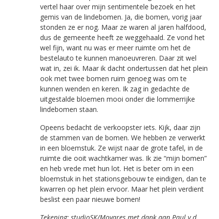
vertel haar over mijn sentimentele bezoek en het
gemis van de lindebomen. Ja, die bomen, vorig jaar
stonden ze er nog. Maar ze waren al jaren halfdood,
dus de gemeente heeft ze weggehaald. Ze vond het
wel fijn, want nu was er meer ruimte om het de
bestelauto te kunnen manoeuvreren. Daar zit wel
wat in, zei ik. Maar ik dacht ondertussen dat het plein
ook met twee bomen ruim genoeg was om te
kunnen wenden en keren. Ik zag in gedachte de
uitgestalde bloemen mooi onder die lommerrijke
lindebomen staan.
Opeens bedacht de verkoopster iets. Kijk, daar zijn
de stammen van de bomen. We hebben ze verwerkt
in een bloemstuk. Ze wijst naar de grote tafel, in de
ruimte die ooit wachtkamer was. Ik zie “mijn bomen”
en heb vrede met hun lot. Het is beter om in een
bloemstuk in het stationsgebouw te eindigen, dan te
kwarren op het plein ervoor. Maar het plein verdient
beslist een paar nieuwe bomen!
Tekening: studioSK/Movares met dank aan Paul v.d.