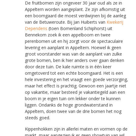
De fruitbomen zijn ongeveer 30 jaar oud als ze in
Appeltern worden aangeplant. Ze zijn afkomstig uit
een boomgaard die moest verdwijnen bij de aanleg
van de Betuweroute. Bij Jan Huiberts van
Kwekerij
Dependens
(toen Bomenland Schiphorst) uit
Bennekom zoek ik een appelboom en twee
perenbomen uit en hij zorgt voor de spectaculaire
levering en aanplant in Appeltern. Hoewel ik geen
groot voorstander was van de aanplant van zulke
grote bomen, ben ik hier anders over gaan denken
door deze tuin. De kale ruimte is in één keer
omgetoverd tot een echte boomgaard. Het is een
hele investering en het vraagt een goede verzorging,
maar het effect is prachtig. Gewoon een jaartje niet
op vakantie, maar besteed je vakantiegeld aan een
boom in je eigen tuin om lekker onder te kunnen
liggen. Ondanks de hoge grondwaterstand in
Appeltern, doen twee van de drie bomen het nog
steeds goed.
Kippenhokken zijn in allerlei maten en vormen op de
markt, maar aangezien ik er geen showtuin van wil