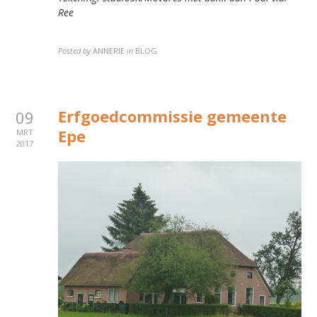
Ree
Posted by
ANNERIE
in
BLOG
Erfgoedcommissie gemeente
09
Epe
MRT
2017