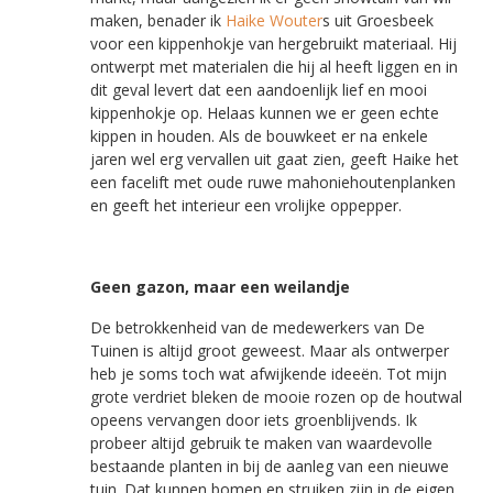
maken, benader ik
Haike Wouter
s uit Groesbeek
voor een kippenhokje van hergebruikt materiaal. Hij
ontwerpt met materialen die hij al heeft liggen en in
dit geval levert dat een aandoenlijk lief en mooi
kippenhokje op. Helaas kunnen we er geen echte
kippen in houden. Als de bouwkeet er na enkele
jaren wel erg vervallen uit gaat zien, geeft Haike het
een facelift met oude ruwe mahoniehoutenplanken
en geeft het interieur een vrolijke oppepper.
Geen gazon, maar een weilandje
De betrokkenheid van de medewerkers van De
Tuinen is altijd groot geweest. Maar als ontwerper
heb je soms toch wat afwijkende ideeën. Tot mijn
grote verdriet bleken de mooie rozen op de houtwal
opeens vervangen door iets groenblijvends. Ik
probeer altijd gebruik te maken van waardevolle
bestaande planten in bij de aanleg van een nieuwe
tuin. Dat kunnen bomen en struiken zijn in de eigen