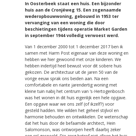
In Oosterbeek staat een huis. Een bijzonder
huis aan de Cronjéweg 15. Een zogenaamde
wederopbouwwoning, gebouwd in 1953 ter
vervanging van een woning die door
beschietingen tijdens operatie Market Garden
in september 1944 volledig verwoest werd.
Van 1 december 2000 tot 1 december 2017 ben ik
samen met Harm Post eigenaar van deze woning en
hebben we hier gewoond met onze kinderen. We
hebben indertijd heel bewust voor dit sobere huis
gekozen. De architectuur uit de jaren 50 van de
vorige eeuw sprak ons beiden aan. Na een
comfortabele en riante jarendertig woning met
kleine tuin nabij het centrum van ‘s-Hertogenbosch
was het wonen in dit huis eigenlijk een hele opgave.
Een opgave waar we ons zelf (of ikzelf?) voor
gesteld hadden. We wilden het geheel stijlvol en
harmonie behouden en ontwikkelen. De wetenschap
dat het huis door de befaamde architect, Hein
Salomonson, was ontworpen heeft daarbij zeker
een rol gespeeld. Die zorg betrof niet alleen het huis,