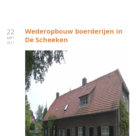
Wederopbouw boerderijen in
22
De Scheeken
MRT
2017