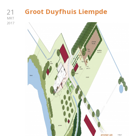
Groot Duyfhuis Liempde
21
MRT
2017