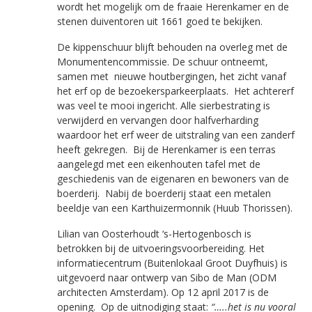
wordt het mogelijk om de fraaie Herenkamer en de
stenen duiventoren uit 1661 goed te bekijken.
De kippenschuur blijft behouden na overleg met de
Monumentencommissie. De schuur ontneemt,
samen met nieuwe houtbergingen, het zicht vanaf
het erf op de bezoekersparkeerplaats. Het achtererf
was veel te mooi ingericht. Alle sierbestrating is
verwijderd en vervangen door halfverharding
waardoor het erf weer de uitstraling van een zanderf
heeft gekregen. Bij de Herenkamer is een terras
aangelegd met een eikenhouten tafel met de
geschiedenis van de eigenaren en bewoners van de
boerderij. Nabij de boerderij staat een metalen
beeldje van een Karthuizermonnik (Huub Thorissen).
Lilian van Oosterhoudt ‘s-Hertogenbosch is
betrokken bij de uitvoeringsvoorbereiding. Het
informatiecentrum (Buitenlokaal Groot Duyfhuis) is
uitgevoerd naar ontwerp van Sibo de Man (ODM
architecten Amsterdam). Op 12 april 2017 is de
opening. Op de uitnodiging staat:
“…..het is nu vooral